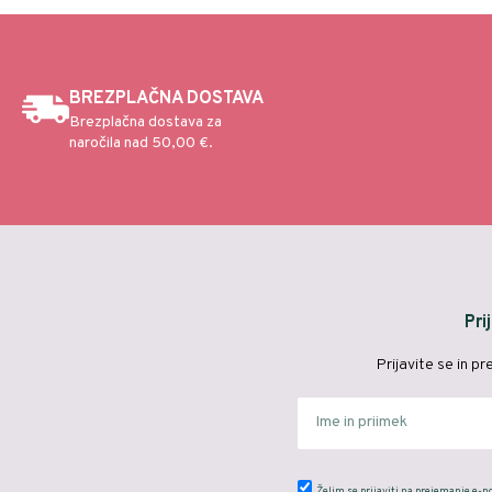
BREZPLAČNA DOSTAVA
Brezplačna dostava za
naročila nad 50,00 €.
Pri
Prijavite se in p
Želim se prijaviti na prejemanje e-n