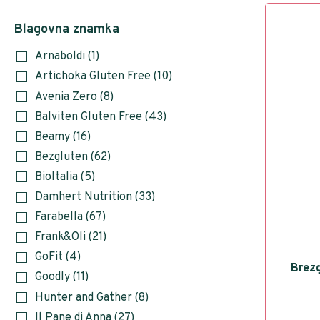
Blagovna znamka
Arnaboldi
(1)
Artichoka Gluten Free
(10)
Avenia Zero
(8)
Balviten Gluten Free
(43)
Beamy
(16)
Bezgluten
(62)
BioItalia
(5)
Damhert Nutrition
(33)
Farabella
(67)
Frank&Oli
(21)
GoFit
(4)
Brezg
Goodly
(11)
Hunter and Gather
(8)
Il Pane di Anna
(27)