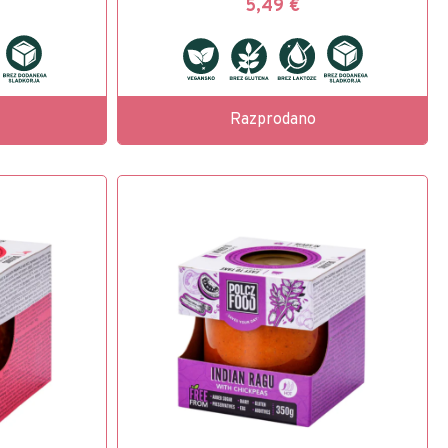
5,49
€
Razprodano