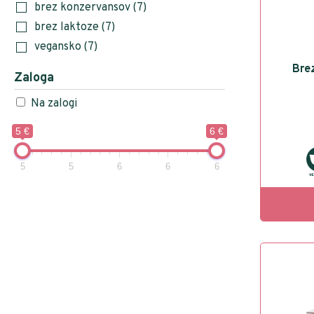
brez konzervansov
(7)
brez laktoze
(7)
vegansko
(7)
Brez
Na zalogi
5 €
6 €
5
5
6
6
6