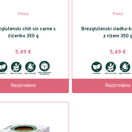
Polcz
Polcz
glutenski chili sin carne s
Brezglutenski sladko-k
čičeriko 350 g
z rižem 350 
5,49
€
5,49
€
Razprodano
Razprodano