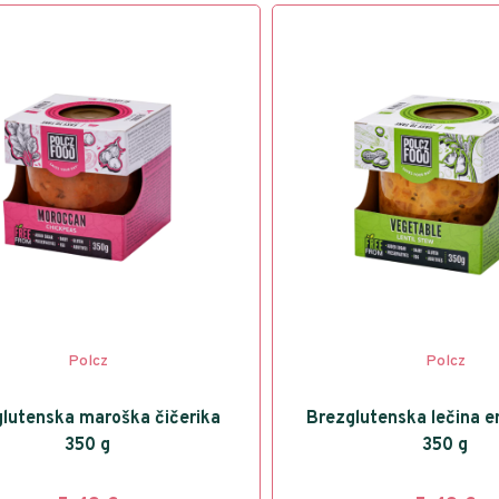
Polcz
Polcz
lutenska maroška čičerika
Brezglutenska lečina e
350 g
350 g