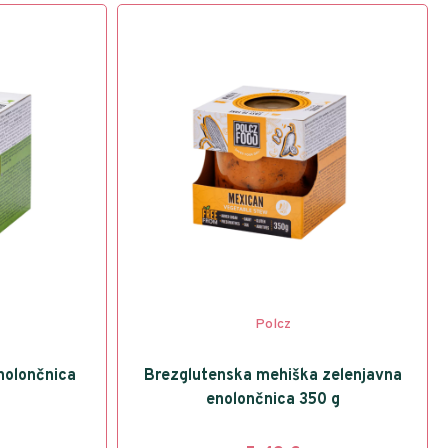
Polcz
nolončnica
Brezglutenska mehiška zelenjavna
enolončnica 350 g