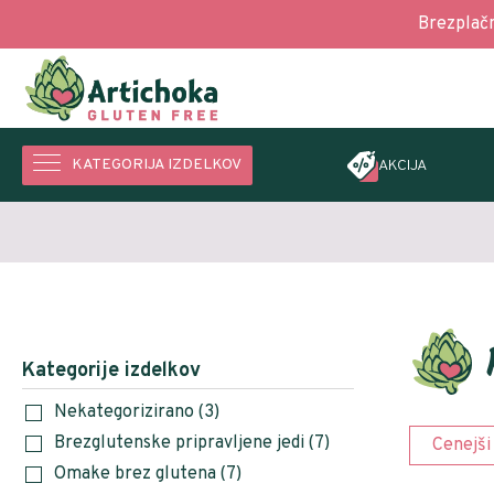
Brezplač
KATEGORIJA IZDELKOV
AKCIJA
Kategorije izdelkov
Nekategorizirano
(3)
Brezglutenske pripravljene jedi
(7)
Cenejši
Omake brez glutena
(7)