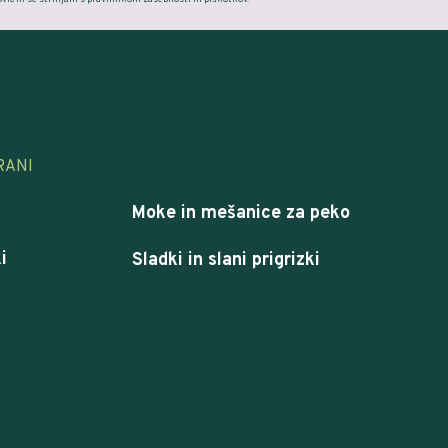
RANI
Moke in mešanice za peko
i
Sladki in slani prigrizki