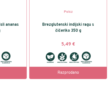
Polcz
isli ananas
Brezglutenski indijski ragu s
g
čičeriko 350 g
5,49
€
Razprodano