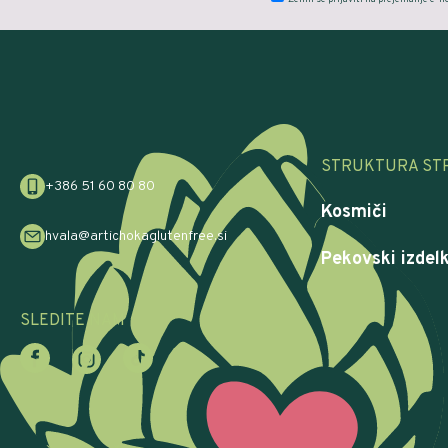
STRUKTURA ST
+386 51 60 80 80
Kosmiči
hvala@artichokaglutenfree.si
Pekovski izdelk
SLEDITE NAM