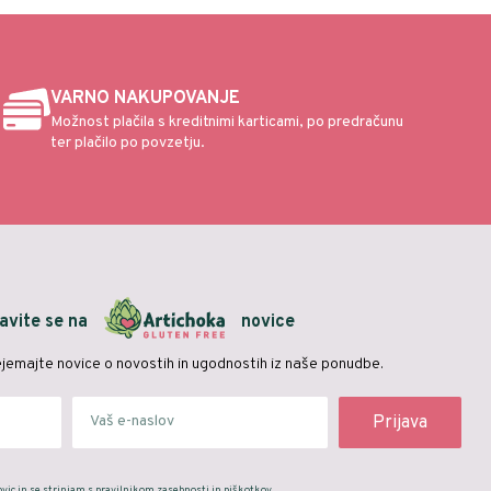
VARNO NAKUPOVANJE
Možnost plačila s kreditnimi karticami, po predračunu
ter plačilo po povzetju.
javite se na
novice
rejemajte novice o novostih in ugodnostih iz naše ponudbe.
Prijava
ovic in se strinjam s pravilnikom zasebnosti in piškotkov.