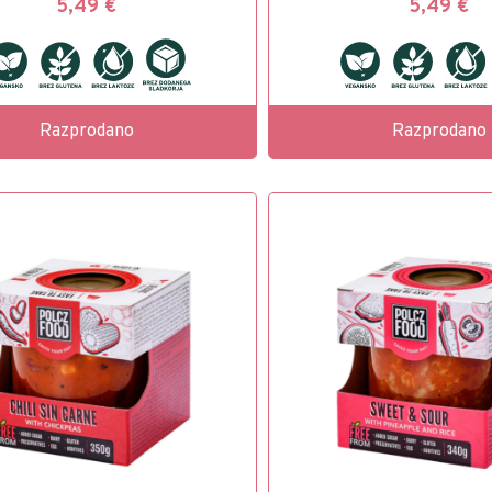
5,49
€
5,49
€
Razprodano
Razprodano