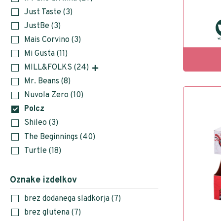
Just Taste
(3)
JustBe
(3)
Mais Corvino
(3)
Mi Gusta
(11)
MILL&FOLKS
(24)
Mr. Beans
(8)
Nuvola Zero
(10)
Polcz
Shileo
(3)
The Beginnings
(40)
Turtle
(18)
Oznake izdelkov
brez dodanega sladkorja
(7)
brez glutena
(7)