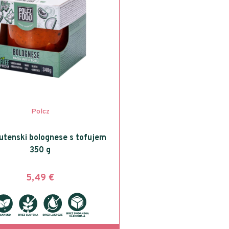
Polcz
utenski bolognese s tofujem
350 g
5,49
€