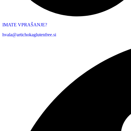
IMATE VPRAŠANJE?
hvala@artichokaglutenfree.si