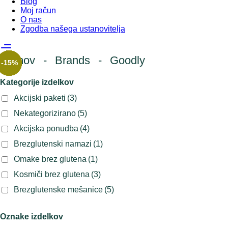
Blog
Moj račun
O nas
Zgodba našega ustanovitelja
Domov
-
Brands
-
Goodly
-
-
-
-
14%
32%
15%
15%
Kategorije izdelkov
Akcijski paketi
(3)
Nekategorizirano
(5)
Akcijska ponudba
(4)
Brezglutenski namazi
(1)
Omake brez glutena
(1)
Kosmiči brez glutena
(3)
Brezglutenske mešanice
(5)
Oznake izdelkov