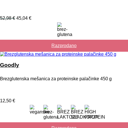
Izvirna
Trenutna
52,98
€
45,04
€
cena
cena
je
je:
bila:
45,04 €.
52,98 €.
Razprodano
Goodly
Brezglutenska mešanica za proteinske palačinke 450 g
12,50
€