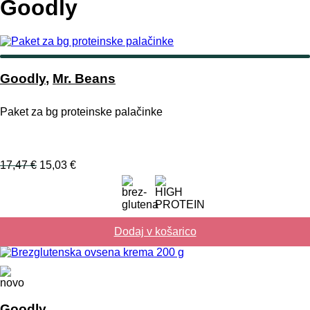
Goodly
Goodly
,
Mr. Beans
Paket za bg proteinske palačinke
Izvirna
Trenutna
17,47
€
15,03
€
cena
cena
je
je:
bila:
15,03 €.
17,47 €.
Dodaj v košarico
Goodly