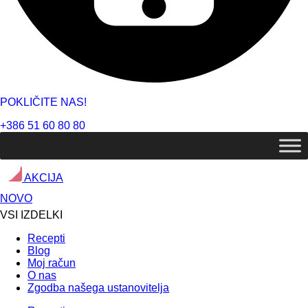
POKLIČITE NAS!
+386 51 60 80 80
AKCIJA
NOVO
VSI IZDELKI
Recepti
Blog
Moj račun
O nas
Zgodba našega ustanovitelja