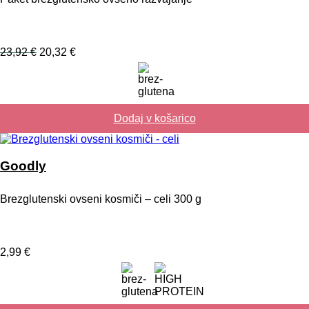
Izvirna
Trenutna
23,92
€
20,32
€
cena
cena
je
je:
bila:
20,32 €.
23,92 €.
Dodaj v košarico
Goodly
Brezglutenski ovseni kosmiči – celi 300 g
2,99
€