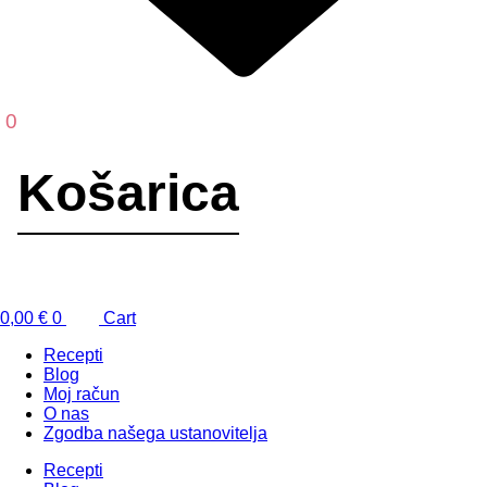
0
0,00
€
0
Cart
Recepti
Blog
Moj račun
O nas
Zgodba našega ustanovitelja
Recepti