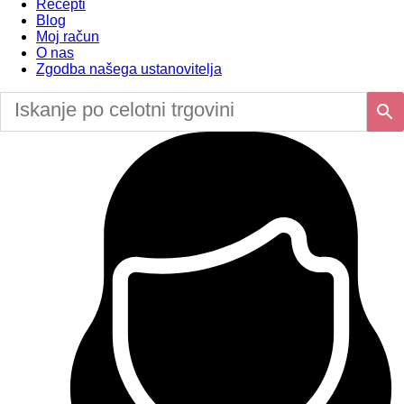
Recepti
Blog
Moj račun
O nas
Zgodba našega ustanovitelja