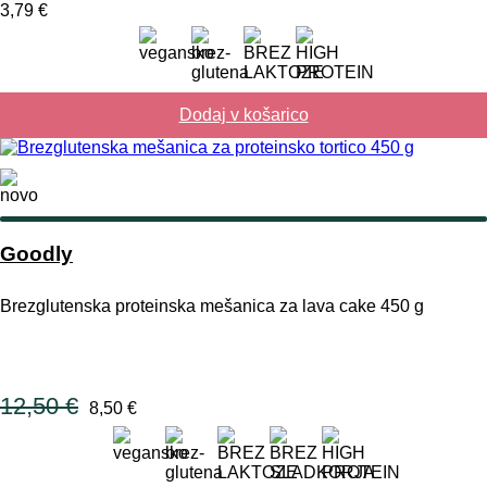
3,79
€
Dodaj v košarico
Goodly
Brezglutenska proteinska mešanica za lava cake 450 g
12,50
€
8,50
€