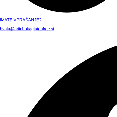
IMATE VPRAŠANJE?
hvala@artichokaglutenfree.si