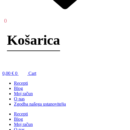
0
0,00
€
0
Cart
Recepti
Blog
Moj račun
O nas
Zgodba našega ustanovitelja
Recepti
Blog
Moj račun
O nas