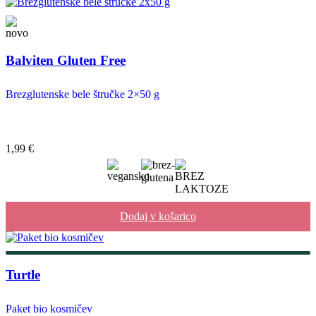
Balviten Gluten Free
Brezglutenske bele štručke 2×50 g
1,99
€
Dodaj v košarico
Turtle
Paket bio kosmičev