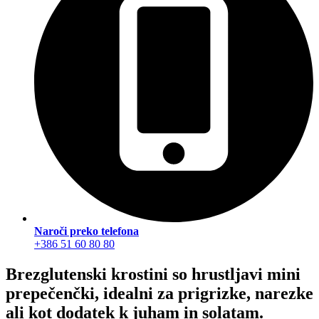
Naroči preko telefona
+386 51 60 80 80
Brezglutenski krostini
so hrustljavi mini
prepečenčki, idealni za prigrizke, narezke
ali kot dodatek k juham in solatam.