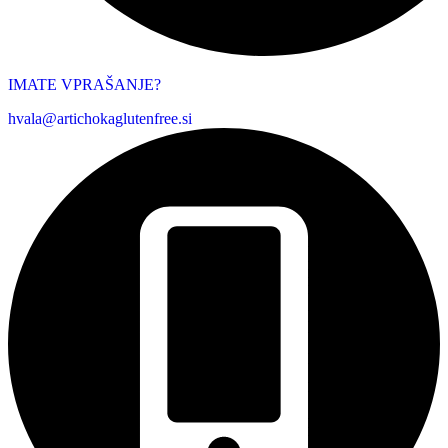
IMATE VPRAŠANJE?
hvala@artichokaglutenfree.si