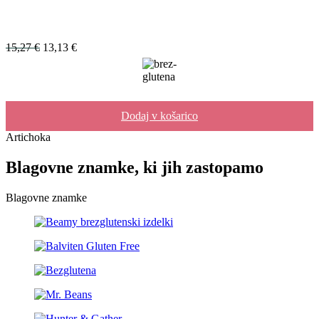
Izvirna
Trenutna
15,27
€
13,13
€
cena
cena
je
je:
bila:
13,13 €.
15,27 €.
Dodaj v košarico
Artichoka
Blagovne znamke, ki jih zastopamo
Blagovne znamke