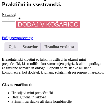
Praktični in vsestranski.
Na zalogi
Brezglutenski
-
+
krostini
DODAJ V KOŠARICO
120
g
količina
Pošlji povpraševanje
Opis
Sestavine
Hranilna vrednost
Brezglutenski krostini so lahki, hrustljavi in okusni mini
prepečenčki, ki so odlični kot samostojen prigrizek ali kot podlaga
za različne namaze in obloge. Popolni so za sladke ali slane
kombinacije, kot dodatek k juham, solatam ali pri pripravi narezkov.
Glavne značilnosti:
Hrustljavi mini prepečenčki
Brez glutena in laktoze
Primerni za sladke ali slane kombinacije