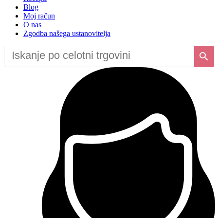
Blog
Moj račun
O nas
Zgodba našega ustanovitelja