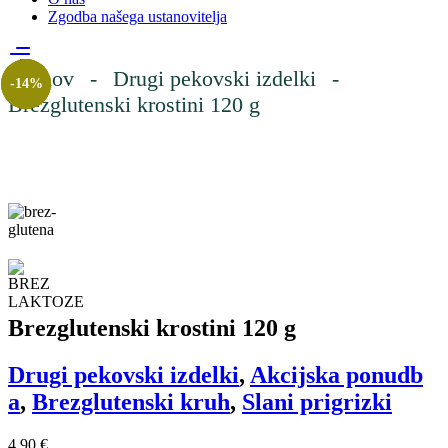
Zgodba našega ustanovitelja
Domov
-
Drugi pekovski izdelki
-
-
-
-
14%
14%
14%
Brezglutenski krostini 120 g
Brezglutenski krostini 120 g
Drugi pekovski izdelki
,
Akcijska ponudb
a
,
Brezglutenski kruh
,
Slani prigrizki
4,90
€