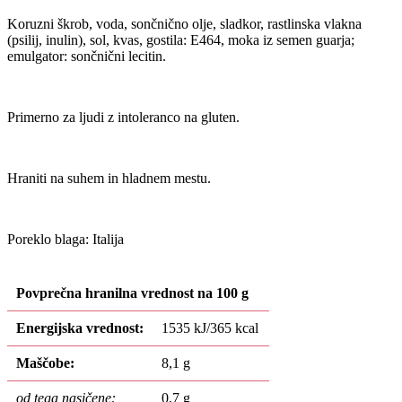
Koruzni škrob, voda, sončnično olje, sladkor, rastlinska vlakna
(psilij, inulin), sol, kvas, gostila: E464, moka iz semen guarja;
emulgator: sončnični lecitin.
Primerno za ljudi z intoleranco na gluten.
Hraniti na suhem in hladnem mestu.
Poreklo blaga: Italija
Povprečna hranilna vrednost na 100 g
Energijska vrednost:
1535 kJ/365 kcal
Maščobe:
8,1 g
od tega nasičene:
0,7 g