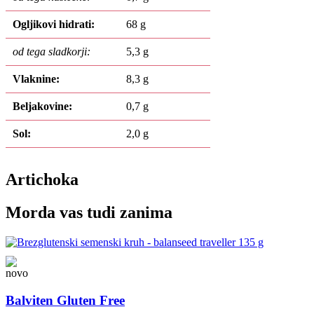
Ogljikovi hidrati:
68 g
od tega sladkorji:
5,3 g
Vlaknine:
8,3 g
Beljakovine:
0,7 g
Sol:
2,0 g
Artichoka
Morda vas tudi zanima
Balviten Gluten Free