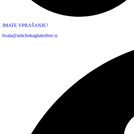
IMATE VPRAŠANJE?
hvala@artichokaglutenfree.si